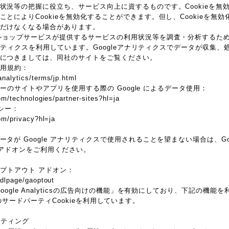
状況等の把握に役立ち、サービス向上に資するものです。Cookieを無
とによりCookieを無効化することができます。但し、Cookieを無
だけなくなる場合があります。
ョップサービスが提供するサービスの利用状況等を調査・分析するため、本サ
アナリティクスを利用しています。Googleアナリティクスでデータが収集、処
につきましては、同社のサイトをご覧ください。
 利用規約：
nalytics/terms/jp.html
トナーのサイトやアプリを使用する際の Google によるデータ使用：
om/technologies/partner-sites?hl=ja
リシー：
com/privacy?hl=ja
が Google アナリティクスで使用されることを望まない場合は、Googl
 アドオンをご利用ください。
 オプトアウト アドオン：
/dlpage/gaoptout
oogle Analyticsの広告向けの機能」を有効にしており、下記の機
ieなどのサードパーティCookieを利用しています。
マーケティング